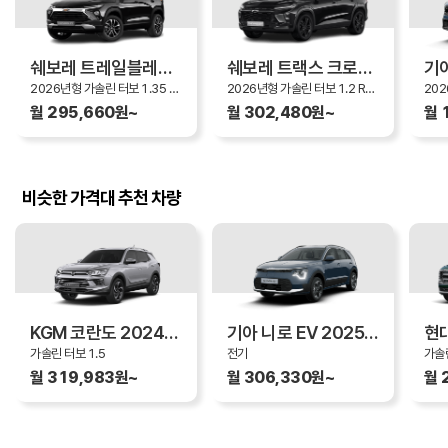
쉐보레 트레일블레이저
쉐보레 트랙스 크로스오버
기아
2026년형 가솔린 터보 1.35 프리미어 2WD
2026년형 가솔린 터보 1.2 Redline
월 295,660원~
월 302,480원~
월 
비슷한 가격대 추천 차량
KGM 코란도 2024년형
기아 니로 EV 2025년형
가솔린 터보 1.5
전기
월 319,983원~
월 306,330원~
월 