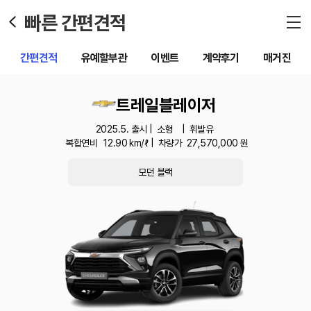
빠른 간편견적
간편견적
유예할부관
이벤트
계약후기
매거진
트레일블레이저
2025.5. 출시 |
소형
|
휘발유
복합연비
12.90
km/ℓ |
차량가
27,570,000
원
모던 블랙