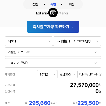
정면
측면
후면
Exterior
Interior
즉시출고차량 확인하기
2만Km / 만26세이상
계약조건
27,570,000
원
기본가격
0
원
옵션가격
295,660
225,500
렌트
월 /
원
리스
월 /
원