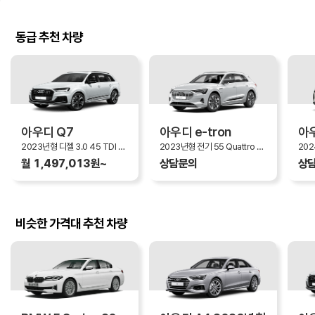
동급 추천 차량
아우디 Q7
아우디 e-tron
아우
2023년형 디젤 3.0 45 TDI Quattro Premium (PI9)
2023년형 전기 55 Quattro (2C5)
월 1,497,013원~
상담문의
상
비슷한 가격대 추천 차량