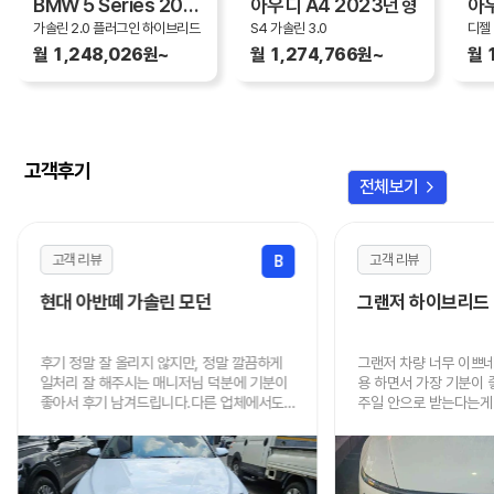
BMW 5 Series 2023년형
아우디 A4 2023년형
가솔린 2.0 플러그인 하이브리드
S4 가솔린 3.0
디젤 
월 1,248,026원~
월 1,274,766원~
월 
고객후기
chevron_right
전체보기
고객 리뷰
고객 리뷰
B
현대 아반떼 가솔린 모던
그랜저 하이브리드
후기 정말 잘 올리지 않지만, 정말 깔끔하게
그랜저 차량 너무 이쁘
일처리 잘 해주시는 매니저님 덕분에 기분이
용 하면서 가장 기분이
좋아서 후기 남겨드립니다.다른 업체에서도
주일 안으로 받는다는게 
알아봤지만 가격, 진행속도, 인도 까지 너무
음에도 이용할 때 연락
빠르고 저렴하게 해주셔서 정말 감사드립니
니다.
다.주변에 렌트 원하시는 분 있으면 적극적으
로 추천드리겠습니다.정말 감사했어요!!! 차