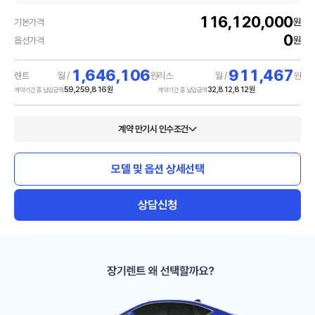
116,120,000
원
기본가격
0
원
옵션가격
1,646,106
911,467
렌트
월 /
원
리스
월 /
원
59,259,816
원
32,812,812
원
계약기간 총 납입금액
계약기간 총 납입금액
계약 만기시 인수조건
모델 및 옵션 상세선택
상담신청