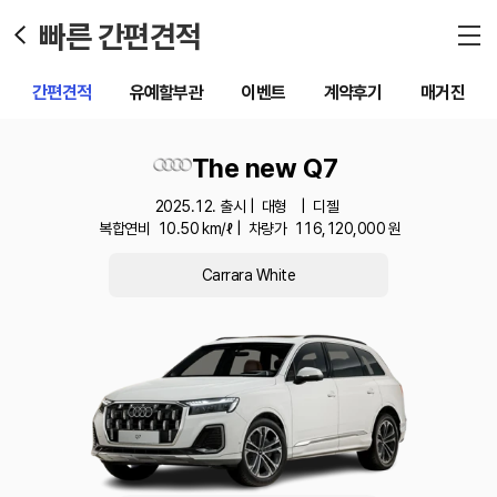
빠른 간편견적
간편견적
유예할부관
이벤트
계약후기
매거진
The new Q7
2025.12. 출시 |
대형
|
디젤
복합연비
10.50
km/ℓ |
차량가
116,120,000
원
Carrara White