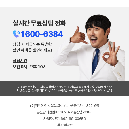
실시간 무료상담 전화
1600-6384
상담 시 제공되는 특별한
할인 혜택을 확인하세요!
상담시간
오전 9시~오후 10시
이용약관
개인정보 처리방침
이메일무단수집거부
금융소비자보호 내부통제기준
대출성 금융상품판매대리·중개업 등록증
방문/전화권유판매원 신원확인 시스템
(주)지엔에이 서울특별시 강남구 봉은사로 322, 6층
통신판매업번호 : 2020-서울강남-0186
사업자번호 : 862-88-00653
대표 : 하재준