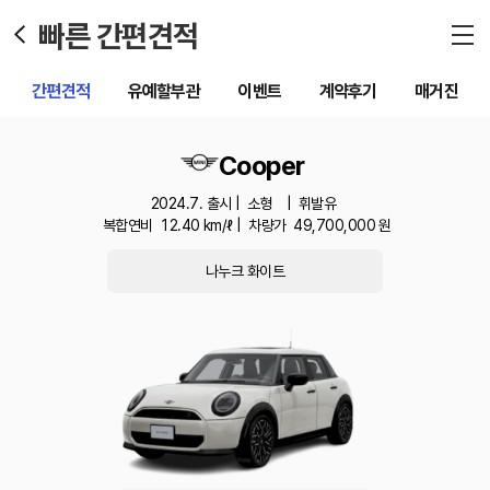
빠른 간편견적
간편견적
유예할부관
이벤트
계약후기
매거진
Cooper
2024.7. 출시 |
소형
|
휘발유
복합연비
12.40
km/ℓ |
차량가
49,700,000
원
나누크 화이트