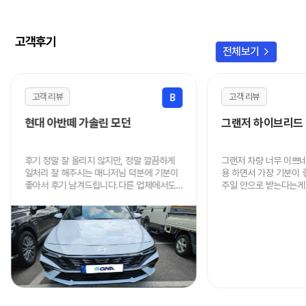
고객후기
chevron_right
전체보기
고객 리뷰
고객 리뷰
B
현대 아반떼 가솔린 모던
그랜저 하이브리드
후기 정말 잘 올리지 않지만, 정말 깔끔하게
그랜저 차량 너무 이쁘
일처리 잘 해주시는 매니저님 덕분에 기분이
용 하면서 가장 기분이
좋아서 후기 남겨드립니다.다른 업체에서도
주일 안으로 받는다는게 
알아봤지만 가격, 진행속도, 인도 까지 너무
음에도 이용할 때 연락
빠르고 저렴하게 해주셔서 정말 감사드립니
니다.
다.주변에 렌트 원하시는 분 있으면 적극적으
로 추천드리겠습니다.정말 감사했어요!!! 차
잘 타고 다니겠습니다!~