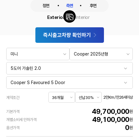
정면
측면
후면
Exterior
Interior
즉시출고차량 확인하기
2만Km / 만26세이상
계약조건
49,700,000
원
기본가격
49,100,000
원
개별소비세 인하가격
0
원
옵션가격