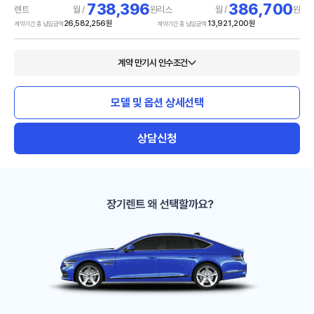
738,396
386,700
렌트
월 /
원
리스
월 /
원
26,582,256
원
13,921,200
원
계약기간 총 납입금액
계약기간 총 납입금액
계약 만기시 인수조건
모델 및 옵션 상세선택
상담신청