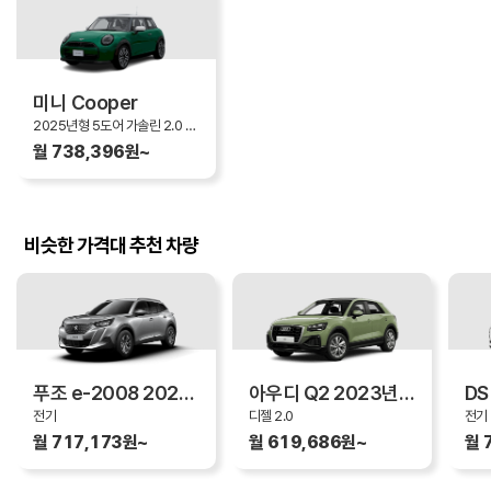
미니 Cooper
2025년형 5도어 가솔린 2.0 Cooper S Favoured 5 Door
월 738,396원~
비슷한 가격대 추천 차량
푸조 e-2008 2023년형
아우디 Q2 2023년형
전기
디젤 2.0
전기
월 717,173원~
월 619,686원~
월 