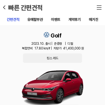
빠른 간편견적
간편견적
유예할부관
이벤트
계약후기
매거진
Golf
2023.10. 출시 |
준중형
|
디젤
복합연비
17.80
km/ℓ |
차량가
41,400,000
원
킹스 레드