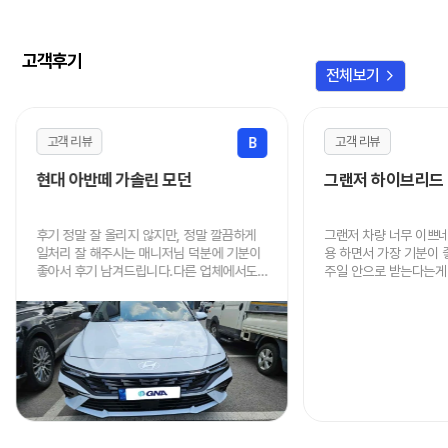
고객후기
chevron_right
전체보기
고객 리뷰
고객 리뷰
B
현대 아반떼 가솔린 모던
그랜저 하이브리드
후기 정말 잘 올리지 않지만, 정말 깔끔하게
그랜저 차량 너무 이쁘
일처리 잘 해주시는 매니저님 덕분에 기분이
용 하면서 가장 기분이
좋아서 후기 남겨드립니다.다른 업체에서도
주일 안으로 받는다는게 
알아봤지만 가격, 진행속도, 인도 까지 너무
음에도 이용할 때 연락
빠르고 저렴하게 해주셔서 정말 감사드립니
니다.
다.주변에 렌트 원하시는 분 있으면 적극적으
로 추천드리겠습니다.정말 감사했어요!!! 차
잘 타고 다니겠습니다!~