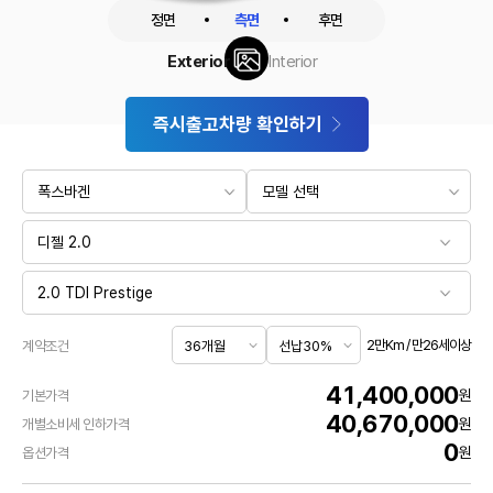
정면
측면
후면
Exterior
Interior
즉시출고차량 확인하기
2만Km / 만26세이상
계약조건
41,400,000
원
기본가격
40,670,000
원
개별소비세 인하가격
0
원
옵션가격