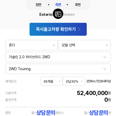
정면
측면
후면
Exterior
Interior
즉시출고차량 확인하기
2만Km / 만26세이상
계약조건
52,400,000
원
기본가격
0
원
옵션가격
상담문의
상담문의
렌트
월 /
원
리스
월 /
원