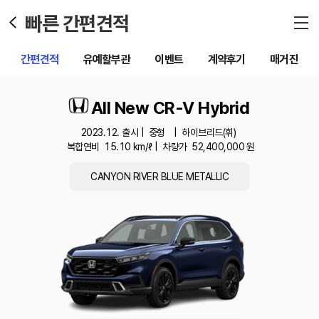
빠른 간편견적
간편견적
유예할부관
이벤트
계약후기
매거진
All New CR-V Hybrid
2023.12. 출시 |
중형
|
하이브리드(휘)
복합연비
15.10
km/ℓ |
차량가
52,400,000
원
CANYON RIVER BLUE METALLIC