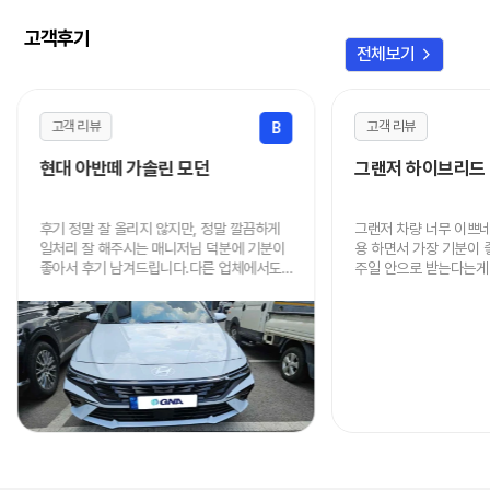
고객후기
chevron_right
전체보기
고객 리뷰
고객 리뷰
B
현대 아반떼 가솔린 모던
그랜저 하이브리드
후기 정말 잘 올리지 않지만, 정말 깔끔하게
그랜저 차량 너무 이쁘
일처리 잘 해주시는 매니저님 덕분에 기분이
용 하면서 가장 기분이
좋아서 후기 남겨드립니다.다른 업체에서도
주일 안으로 받는다는게 
알아봤지만 가격, 진행속도, 인도 까지 너무
음에도 이용할 때 연락
빠르고 저렴하게 해주셔서 정말 감사드립니
니다.
다.주변에 렌트 원하시는 분 있으면 적극적으
로 추천드리겠습니다.정말 감사했어요!!! 차
잘 타고 다니겠습니다!~