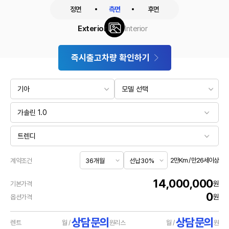
정면
측면
후면
Exterior
Interior
즉시출고차량 확인하기
2만Km / 만26세이상
계약조건
14,000,000
원
기본가격
0
원
옵션가격
상담문의
상담문의
렌트
월 /
원
리스
월 /
원