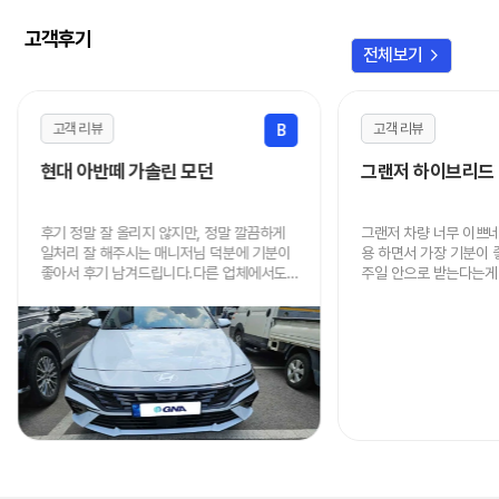
고객후기
chevron_right
전체보기
고객 리뷰
고객 리뷰
B
현대 아반떼 가솔린 모던
그랜저 하이브리드
후기 정말 잘 올리지 않지만, 정말 깔끔하게
그랜저 차량 너무 이쁘
일처리 잘 해주시는 매니저님 덕분에 기분이
용 하면서 가장 기분이
좋아서 후기 남겨드립니다.다른 업체에서도
주일 안으로 받는다는게 
알아봤지만 가격, 진행속도, 인도 까지 너무
음에도 이용할 때 연락
빠르고 저렴하게 해주셔서 정말 감사드립니
니다.
다.주변에 렌트 원하시는 분 있으면 적극적으
로 추천드리겠습니다.정말 감사했어요!!! 차
잘 타고 다니겠습니다!~