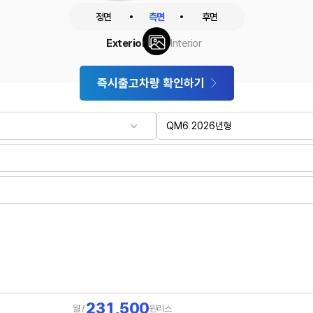
정면
측면
후면
Exterior
Interior
즉시출고차량 확인하기
231,500
월 /
원
리스