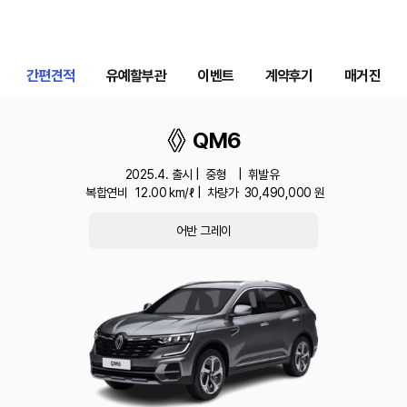
간편견적
유예할부관
이벤트
계약후기
매거진
QM6
2025.4. 출시 |
중형
|
휘발유
복합연비
12.00
km/ℓ |
차량가
30,490,000
원
어반 그레이