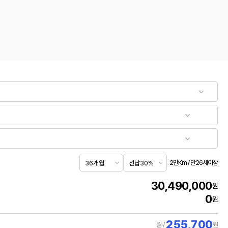
2만Km / 만26세이상
30,490,000
원
0
원
255,700
월 /
원