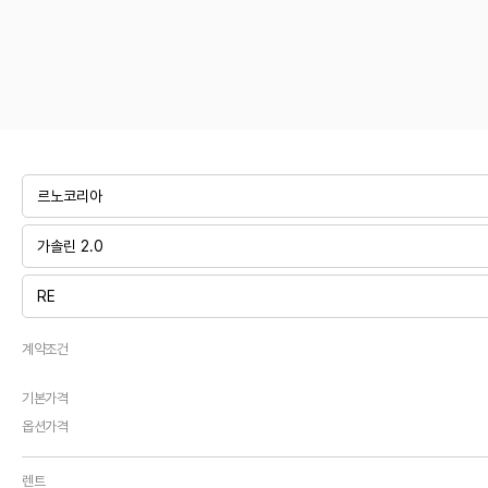
계약조건
기본가격
옵션가격
렌트