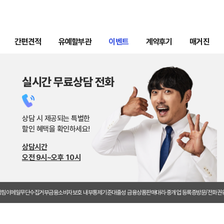
간편견적
유예할부관
이벤트
계약후기
매거진
실시간 무료상담 전화
상담 시 제공되는 특별한
할인 혜택을 확인하세요!
상담시간
오전 9시~오후 10시
방침
이메일무단수집거부
금융소비자보호 내부통제기준
대출성 금융상품판매대리·중개업 등록증
방문/전화권