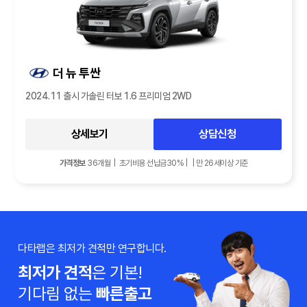
더 뉴 투싼
2024.11 출시 가솔린 터보 1.6 프리미엄 2WD
상세보기
상담신청
가격정보
36개월 | 초기비용 선납금30% | | 만 26세이상 기준
다타랩은 최저가 견적만 연구합니다.
최저가 견적
은 기본!
기다림 없는
빠른출고