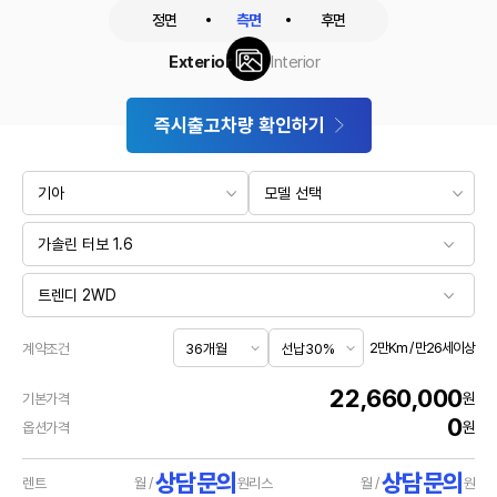
정면
측면
후면
Exterior
Interior
즉시출고차량 확인하기
2만Km / 만26세이상
계약조건
22,660,000
원
기본가격
0
원
옵션가격
상담문의
상담문의
렌트
월 /
원
리스
월 /
원