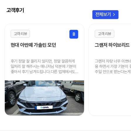
고객후기
chevron_right
전체보기
고객 리뷰
고객 리뷰
B
현대 아반떼 가솔린 모던
그랜저 하이브리드
후기 정말 잘 올리지 않지만, 정말 깔끔하게
그랜저 차량 너무 이쁘
일처리 잘 해주시는 매니저님 덕분에 기분이
용 하면서 가장 기분이
좋아서 후기 남겨드립니다.다른 업체에서도
주일 안으로 받는다는게 
알아봤지만 가격, 진행속도, 인도 까지 너무
음에도 이용할 때 연락
빠르고 저렴하게 해주셔서 정말 감사드립니
니다.
다.주변에 렌트 원하시는 분 있으면 적극적으
로 추천드리겠습니다.정말 감사했어요!!! 차
잘 타고 다니겠습니다!~