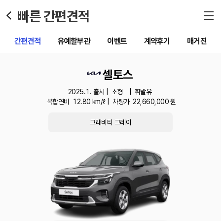
빠른 간편견적
간편견적
유예할부관
이벤트
계약후기
매거진
셀토스
2025.1. 출시 |
소형
|
휘발유
복합연비
12.80
km/ℓ |
차량가
22,660,000
원
그래비티 그레이